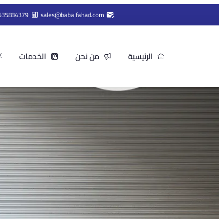
535884379+
sales@babalfahad.com
الرئيسية
من نحن
الخدمات